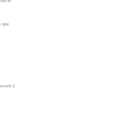
con el
s que
noverb 2