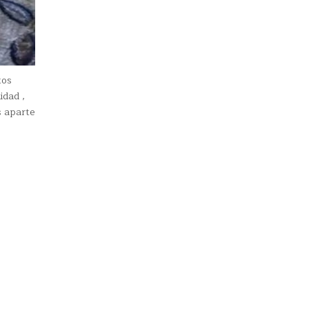
tos
idad ,
s aparte