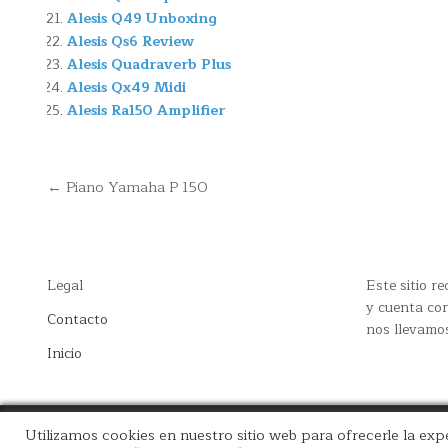
Alesis Q49 Unboxing
Alesis Qs6 Review
Alesis Quadraverb Plus
Alesis Qx49 Midi
Alesis Ra150 Amplifier
Navegación
← Piano Yamaha P 150
de
entradas
Legal
Este sitio 
y cuenta con
Contacto
nos llevamo
Inicio
Utilizamos cookies en nuestro sitio web para ofrecerle la expe