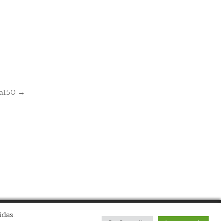
Ra150 →
idas.