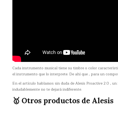
Cada instrumento musical tiene su timbre o color caracterís
el instrumento que lo interprete. De ahí que , para un composi
En el artículo hablamos sin duda de Alesis Proactive 2.0 , un
indudablemente no te dejará indiferente.
🥇 Otros productos de Alesis