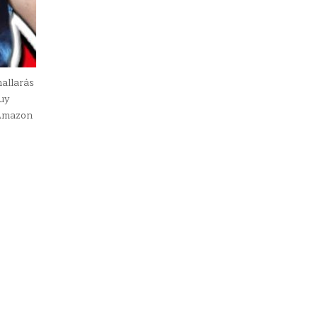
allarás
uy
 Amazon