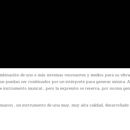
mbinación de uno o más sistemas resonantes y medios para su vibra
ue puedan ser combinados por un intérprete para generar música. Al 
e instrumento musical , pero la expresión se reserva, por norma gene
Amazon , un instrumento de una muy, muy alta calidad, desarrollado 