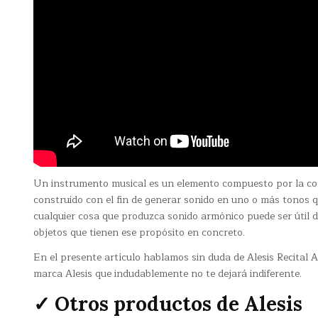
Un instrumento musical es un elemento compuesto por la co
construido con el fin de generar sonido en uno o más tonos q
cualquier cosa que produzca sonido armónico puede ser útil d
objetos que tienen ese propósito en concreto.
En el presente artículo hablamos sin duda de Alesis Recital 
marca Alesis que indudablemente no te dejará indiferente.
✓ Otros productos de Alesis