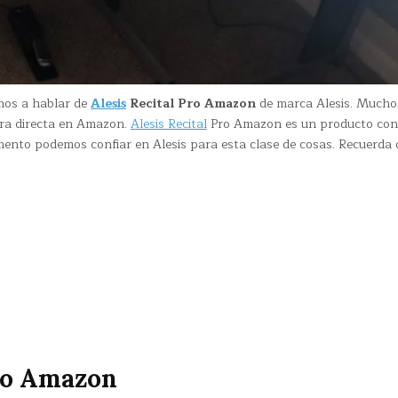
mos a hablar de
Alesis
Recital Pro Amazon
de marca Alesis. Much
era directa en Amazon.
Alesis Recital
Pro Amazon es un producto con
ento podemos confiar en Alesis para esta clase de cosas. Recuerda 
Pro Amazon