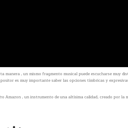
 esta manera , un mismo fragmento musical puede escucharse muy dis
mpositor es muy importante saber las opciones tímbricas y expresiva
Pro Amazon , un instrumento de una altísima calidad, creado por la 