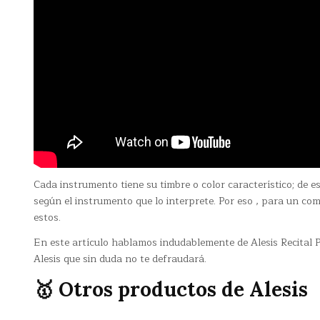
Cada instrumento tiene su timbre o color característico; de
según el instrumento que lo interprete. Por eso , para un co
estos.
En este artículo hablamos indudablemente de Alesis Recital 
Alesis que sin duda no te defraudará.
🥇 Otros productos de Alesis