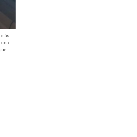
o más
 una
que