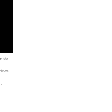
ruido
bjetos
ue