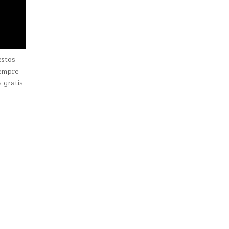
estos
iempre
 gratis.