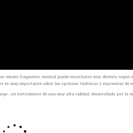
 , un mismo fragmento musical puede escucharse muy distinto según e
or es muy importante saber las opciones tímbricas y expresivas de e
urge , un instrumento de una muy alta calidad, desarrollado por la 