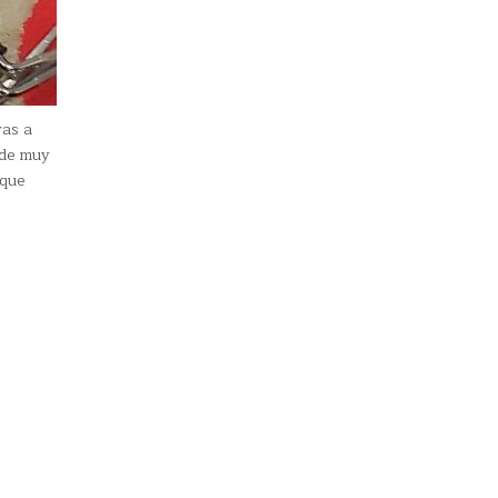
vas a
 de muy
 que