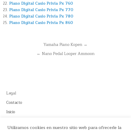
Piano Digital Casio Privia Px 760
Piano Digital Casio Privia Px 770
Piano Digital Casio Privia Px 780
Piano Digital Casio Privia Px 860
Navegación
Yamaha Piano Kopen →
de
← Nano Pedal Looper Ammoon
entradas
Legal
Contacto
Inicio
Este sitio recomienda productos de Amazon y cuenta con enlaces
Utilizamos cookies en nuestro sitio web para ofrecerle la