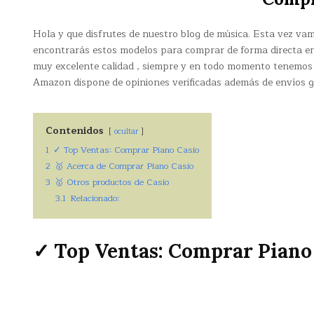
Hola y que disfrutes de nuestro blog de música. Esta vez va
encontrarás estos modelos para comprar de forma directa e
muy excelente calidad , siempre y en todo momento tenemos la
Amazon dispone de opiniones verificadas además de envíos gr
Contenidos
ocultar
1
✓ Top Ventas: Comprar Piano Casio
2
🥇 Acerca de Comprar Piano Casio
3
🥇 Otros productos de Casio
3.1
Relacionado:
✓ Top Ventas: Comprar Piano