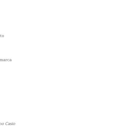
nto
 marca
no Casio