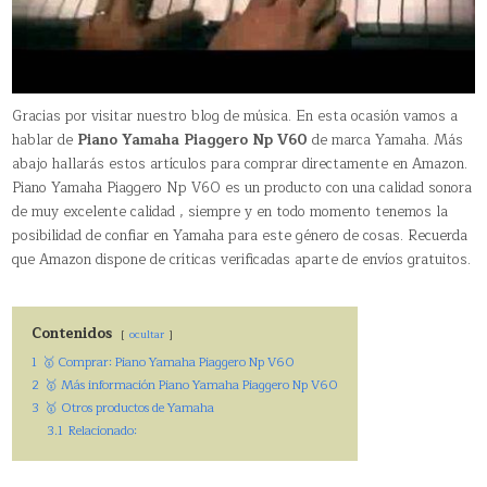
Gracias por visitar nuestro blog de música. En esta ocasión vamos a
hablar de
Piano Yamaha Piaggero Np V60
de marca Yamaha. Más
abajo hallarás estos artículos para comprar directamente en Amazon.
Piano Yamaha Piaggero Np V60 es un producto con una calidad sonora
de muy excelente calidad , siempre y en todo momento tenemos la
posibilidad de confiar en Yamaha para este género de cosas. Recuerda
que Amazon dispone de críticas verificadas aparte de envíos gratuitos.
Contenidos
ocultar
1
🥇 Comprar: Piano Yamaha Piaggero Np V60
2
🥇 Más información Piano Yamaha Piaggero Np V60
3
🥇 Otros productos de Yamaha
3.1
Relacionado: