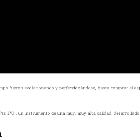
;
iempo fueron evolucionando y perfeccionándose, hasta comprar el as
ss 170 , un instrumento de una muy, muy alta calidad, desarrollado
a