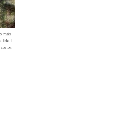
o más
alidad
niones