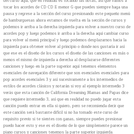
del curso aquí, que en realidad es tocando las notas, así que vamos a
tocar los acordes de CD CD E menor G que puedes siempre haga una
pausa y regrese a la sección del curso presionando este pequeño menú
de hamburguesas ahora estamos de vuelta en la sección de cursos y
podemos ir arriba a la derecha izquierda para volver a nuestro curso de
acordes pop y luego podemos ir arriba a la derecha aquí cambiar curso
para volver al menú principal y luego podemos desplazarnos hacia la
izquierda para obtener volver al principio o donde nos gustaría ir así
que ese es el diseño de los cursos el diseño de las canciones es más o
menos el mismo de izquierda a derecha al desplazarse diferentes
canciones y luego en la parte superior aquí tenemos elementos
esenciales de navegación diferente que son esenciales esenciales para
pop acordes esenciales 3 y así sucesivamente a los intermedios de
estilos de acordes clásicos y notarán si voy al ejemplo intermedio 3
verás que esta canción de California Dreaming Mamas and Papas dice
que requiere intermedio 3, así que en realidad no puedo jugar esta
canción puedo entrar en ella si quiero, pero se recomienda decir que
este canción será bastante difícil si no ha tomado este curso de
requisito previo si te sientes con ganas, siempre puedes presionar
puedo hacer esto y ese es el diseño de lo que simplemente parece un
piano cursos y canciones tenemos la parte superior izquierda.