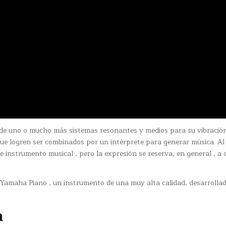
de uno o mucho más sistemas resonantes y medios para su vibració
ue logren ser combinados por un intérprete para generar música. Al f
 instrumento musical , pero la expresión se reserva, en general , a 
 Yamaha Piano , un instrumento de una muy alta calidad, desarrolla
a