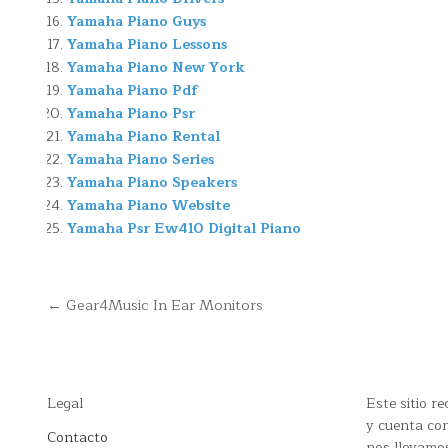
Yamaha Piano Guys
Yamaha Piano Lessons
Yamaha Piano New York
Yamaha Piano Pdf
Yamaha Piano Psr
Yamaha Piano Rental
Yamaha Piano Series
Yamaha Piano Speakers
Yamaha Piano Website
Yamaha Psr Ew410 Digital Piano
Navegación
← Gear4Music In Ear Monitors
de
entradas
Legal
Este sitio 
y cuenta con
Contacto
nos llevamo