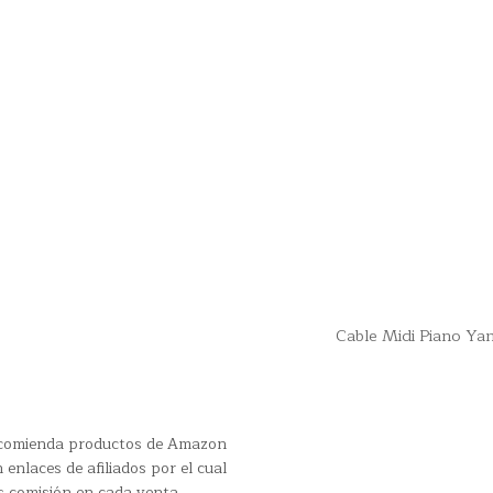
Cable Midi Piano Y
recomienda productos de Amazon
 enlaces de afiliados por el cual
s comisión en cada venta.