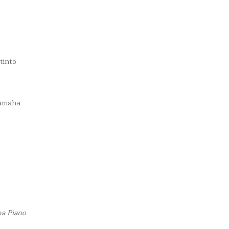
tinto
Yamaha
na Piano