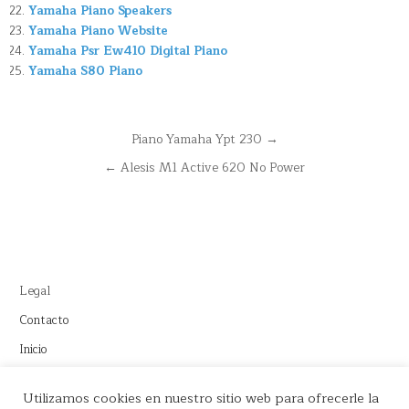
Yamaha Piano Speakers
Yamaha Piano Website
Yamaha Psr Ew410 Digital Piano
Yamaha S80 Piano
Navegación
Piano Yamaha Ypt 230 →
de
← Alesis M1 Active 620 No Power
entradas
Legal
Contacto
Inicio
Este sitio recomienda productos de Amazon y cuenta con enlaces
Utilizamos cookies en nuestro sitio web para ofrecerle la