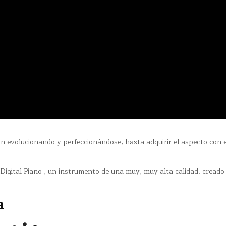
;
n evolucionando y perfeccionándose, hasta adquirir el aspecto con e
igital Piano , un instrumento de una muy, muy alta calidad, creado 
a