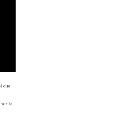
l que
por la