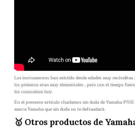
Los instrumentos han existido desde edades muy recónditas 
los primeros eran muy elementales , pero con el tiempo fuero
los conocemos hoy.
En el presente artículo charlamos sin duda de Yamaha P70S D
marca Yamaha que sin duda no te defraudará.
🥇 Otros productos de Yamah