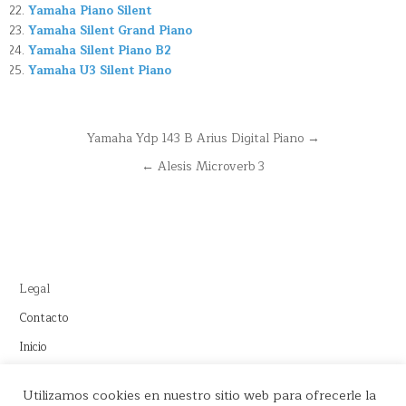
Yamaha Piano Silent
Yamaha Silent Grand Piano
Yamaha Silent Piano B2
Yamaha U3 Silent Piano
Navegación
Yamaha Ydp 143 B Arius Digital Piano →
de
← Alesis Microverb 3
entradas
Legal
Contacto
Inicio
Este sitio recomienda productos de Amazon y cuenta con enlaces
Utilizamos cookies en nuestro sitio web para ofrecerle la