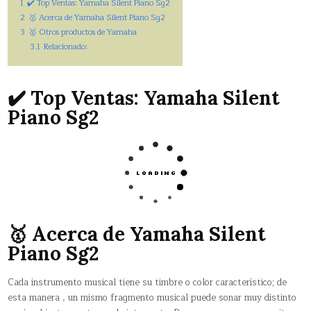
1
✔️ Top Ventas: Yamaha Silent Piano Sg2
2
🥇 Acerca de Yamaha Silent Piano Sg2
3
🥇 Otros productos de Yamaha
3.1
Relacionado:
✔️ Top Ventas: Yamaha Silent
Piano Sg2
🥇 Acerca de Yamaha Silent
Piano Sg2
Cada instrumento musical tiene su timbre o color característico; de
esta manera , un mismo fragmento musical puede sonar muy distinto