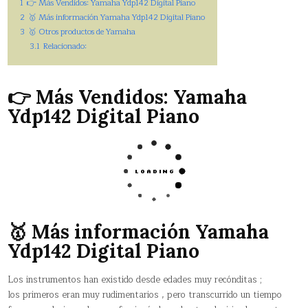
1
👉 Más Vendidos: Yamaha Ydp142 Digital Piano
2
🥇 Más información Yamaha Ydp142 Digital Piano
3
🥇 Otros productos de Yamaha
3.1
Relacionado:
👉 Más Vendidos: Yamaha
Ydp142 Digital Piano
🥇 Más información Yamaha
Ydp142 Digital Piano
Los instrumentos han existido desde edades muy recónditas ;
los primeros eran muy rudimentarios , pero transcurrido un tiempo