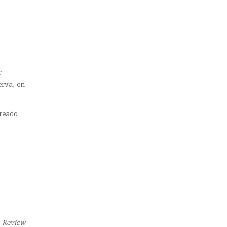
r
erva, en
creado
o Review