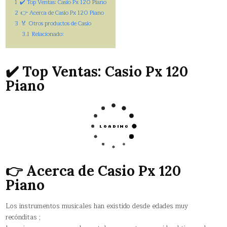
1
✔️ Top Ventas: Casio Px 120 Piano
2
👉 Acerca de Casio Px 120 Piano
3
🏅 Otros productos de Casio
3.1
Relacionado:
✔️ Top Ventas: Casio Px 120
Piano
👉 Acerca de Casio Px 120
Piano
Los instrumentos musicales han existido desde edades muy
recónditas ;