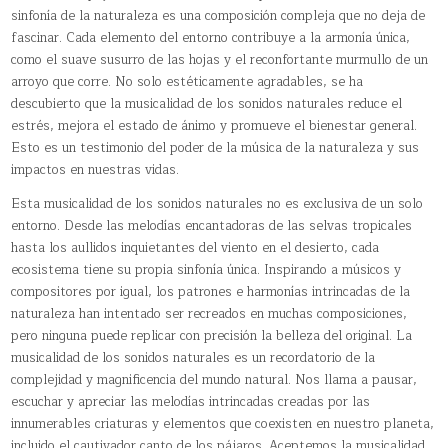
sinfonía de la naturaleza es una composición compleja que no deja de
fascinar. Cada elemento del entorno contribuye a la armonía única,
como el suave susurro de las hojas y el reconfortante murmullo de un
arroyo que corre. No solo estéticamente agradables, se ha
descubierto que la musicalidad de los sonidos naturales reduce el
estrés, mejora el estado de ánimo y promueve el bienestar general.
Esto es un testimonio del poder de la música de la naturaleza y sus
impactos en nuestras vidas.
Esta musicalidad de los sonidos naturales no es exclusiva de un solo
entorno. Desde las melodías encantadoras de las selvas tropicales
hasta los aullidos inquietantes del viento en el desierto, cada
ecosistema tiene su propia sinfonía única. Inspirando a músicos y
compositores por igual, los patrones e harmonías intrincadas de la
naturaleza han intentado ser recreados en muchas composiciones,
pero ninguna puede replicar con precisión la belleza del original. La
musicalidad de los sonidos naturales es un recordatorio de la
complejidad y magnificencia del mundo natural. Nos llama a pausar,
escuchar y apreciar las melodías intrincadas creadas por las
innumerables criaturas y elementos que coexisten en nuestro planeta,
incluido el cautivador canto de los pájaros. Aceptemos la musicalidad