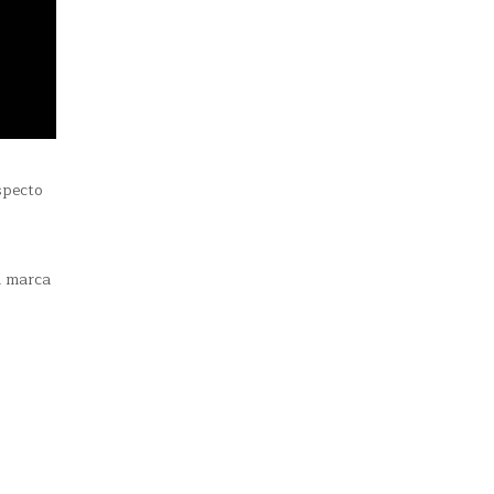
specto
a marca