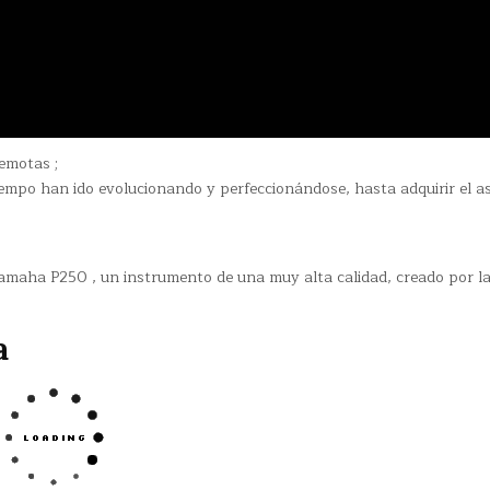
emotas ;
iempo han ido evolucionando y perfeccionándose, hasta adquirir el a
amaha P250 , un instrumento de una muy alta calidad, creado por l
a