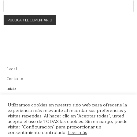
Legal
Contacto
Inicio
Este sitio recomienda productos de Amazon y cuenta con enlaces
Utilizamos cookies en nuestro sitio web para ofrecerle la
experiencia más relevante al recordar sus preferencias y
de afiliados por el cual nos llevamos comisión en cada venta.
visitas repetidas. Al hacer clic en "Aceptar todas", usted
acepta el uso de TODAS las cookies. Sin embargo, puede
visitar "Configuración" para proporcionar un
consentimiento controlado.
Leer más